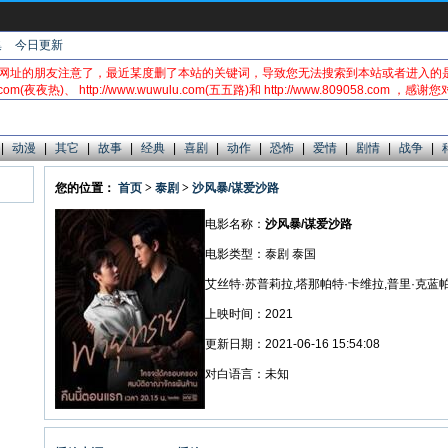
集
今日更新
网址的朋友注意了，最近某度删了本站的关键词，导致您无法搜索到本站或者进入的
.com(夜夜热)、 http://www.wuwulu.com(五五路)和 http://www.809058.com ，
|
动漫
|
其它
|
故事
|
经典
|
喜剧
|
动作
|
恐怖
|
爱情
|
剧情
|
战争
|
您的位置：
首页
>
泰剧
>
沙风暴/谋爱沙路
电影名称：
沙风暴/谋爱沙路
电影类型：泰剧 泰国
艾丝特·苏普莉拉,塔那帕特·卡维拉,普里·克蓝
上映时间：2021
更新日期：2021-06-16 15:54:08
对白语言：未知