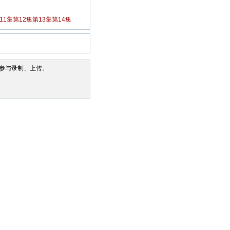
11集
第12集
第13集
第14集
参与录制、上传。