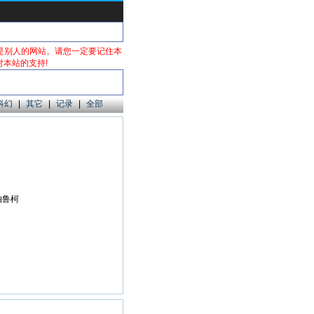
是别人的网站。请您一定要记住本
感谢您对本站的支持!
科幻
|
其它
|
记录
|
全部
帕鲁柯