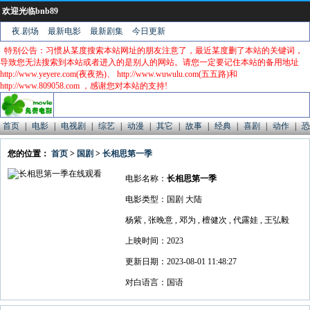
欢迎光临bnb89
夜.剧场
最新电影
最新剧集
今日更新
特别公告：习惯从某度搜索本站网址的朋友注意了，最近某度删了本站的关键词，
导致您无法搜索到本站或者进入的是别人的网站。请您一定要记住本站的备用地址
http://www.yeyere.com(夜夜热)、 http://www.wuwulu.com(五五路)和
http://www.809058.com ，感谢您对本站的支持!
首页
|
电影
|
电视剧
|
综艺
|
动漫
|
其它
|
故事
|
经典
|
喜剧
|
动作
|
恐
您的位置：
首页
>
国剧
>
长相思第一季
电影名称：
长相思第一季
电影类型：国剧 大陆
杨紫 , 张晚意 , 邓为 , 檀健次 , 代露娃 , 王弘毅
上映时间：2023
更新日期：2023-08-01 11:48:27
对白语言：国语