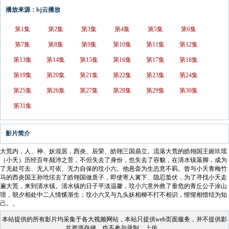
播放来源：bj云播放
第1集
第2集
第3集
第4集
第5集
第6集
第7集
第8集
第9集
第10集
第11集
第12集
第13集
第14集
第15集
第16集
第17集
第18集
第19集
第20集
第21集
第22集
第23集
第24集
第25集
第26集
第27集
第28集
第29集
第30集
第31集
影片简介
大荒内，人、神、妖混居，西炎、辰荣、皓翎三国鼎立。流落大荒的皓翎国王姬玖瑶
（小夭）历经百年颠沛之苦，不但失去了身份，也失去了容貌，在清水镇落脚，成为
了无处可去、无人可依、无力自保的玟小六。他悬壶为生恣意不羁。曾与小夭青梅竹
马的西炎国王孙玱玹去了皓翎国做质子，即使寄人篱下、隐忍蛰伏，为了寻找小夭走
遍大荒，来到清水镇。清水镇的日子平淡温馨，玟小六意外救了垂危的青丘公子涂山
璟，朝夕相处中二人情愫渐生；玟小六又与九头妖相柳不打不相识，惺惺相惜结为知
己。。
本站提供的所有影片均采集于各大视频网站，本站只提供web页面服务，并不提供影
片资源存储，也不参与录制、上传。