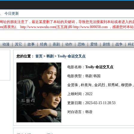
集
今日更新
网址的朋友注意了，最近某度删了本站的关键词，导致您无法搜索到本站或者进入的
com(夜夜热)、 http://www.wuwulu.com(五五路)和 http://www.809058.com ，感谢您对
动漫
|
其它
|
故事
|
经典
|
喜剧
|
动作
|
恐怖
|
爱情
|
剧情
|
战争
|
科
您的位置：
首页
>
韩剧
>
Trolly·命运交叉点
电影名称：
Trolly·命运交叉点
电影类型：韩剧 韩国
金贤珠 , 朴熹洵 , 金武烈 , 郑秀斌 , 柳贤静 
上映时间：2022
更新日期：2023-02-15 11:28:53
对白语言：韩语