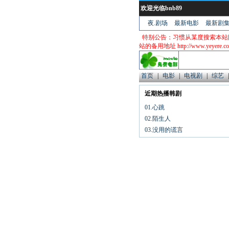
欢迎光临bnb89
夜.剧场
最新电影
最新剧
特别公告：习惯从某度搜索本站
站的备用地址 http://www.yeyere.
首页
|
电影
|
电视剧
|
综艺
|
近期热播韩剧
01.心跳
02.陌生人
03.没用的谎言