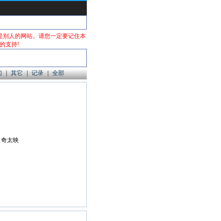
是别人的网站。请您一定要记住本
本站的支持!
幻
|
其它
|
记录
|
全部
, 奇太映