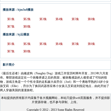
播放来源：bjm3u8播放
第1集
第2集
第3集
第4集
第5集
第6集
第7集
第8集
播放来源：bj云播放
第1集
第2集
第3集
第4集
第5集
第6集
第7集
第8集
影片简介
《最后生还者》由顽皮狗（Naughty Dog）游戏工作室历时两年开发，2013年六月发
布。整部游戏设定在一个病毒肆虐之后的美国，被病毒感染的人都变成了可怕的怪
物，游戏主角是一个个性冷漠的走私贩大叔乔尔（Joel）和一个勇敢早熟的14岁小女
孩艾莉（Ellie），乔尔为了换回武器答应将小女孩儿艾莉送到指定地点，由此开始了
两人穿越美国的漫漫旅程。
本站提供的所有影片均采集于各大视频网站，本站只提供web页面服务，并不提供影
片资源存储，也不参与录制、上传。
Copyright © 2012 - 2013 Some Rights Reserved