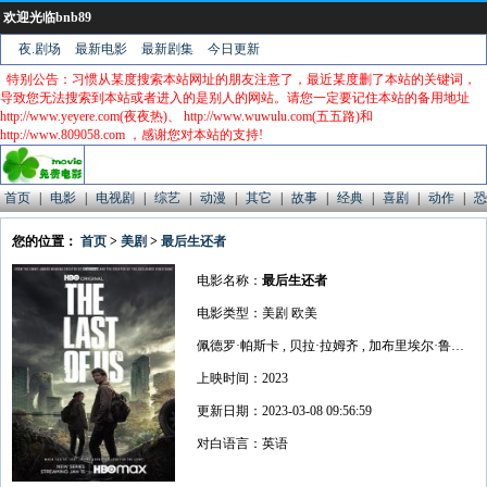
欢迎光临bnb89
夜.剧场
最新电影
最新剧集
今日更新
特别公告：习惯从某度搜索本站网址的朋友注意了，最近某度删了本站的关键词，
导致您无法搜索到本站或者进入的是别人的网站。请您一定要记住本站的备用地址
http://www.yeyere.com(夜夜热)、 http://www.wuwulu.com(五五路)和
http://www.809058.com ，感谢您对本站的支持!
首页
|
电影
|
电视剧
|
综艺
|
动漫
|
其它
|
故事
|
经典
|
喜剧
|
动作
|
恐
您的位置：
首页
>
美剧
>
最后生还者
电影名称：
最后生还者
电影类型：美剧 欧美
佩德罗·帕斯卡 , 贝拉·拉姆齐 , 加布里埃尔·鲁纳 , 安娜·托芙 , 妮可·帕克
上映时间：2023
更新日期：2023-03-08 09:56:59
对白语言：英语