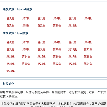
播放来源：bjm3u8播放
第1集
第2集
第3集
第4集
第5集
第6集
第7集
第8集
第9集
第10集
第11集
播放来源：bj云播放
第1集
第2集
第3集
第4集
第5集
第6集
第7集
第8集
第9集
第10集
第11集
第12集
第13集
第14集
第15集
第16集
第17集
第18集
第19集
第20集
第21集
第22集
第23集
第24集
第25集
影片简介
犀原茜被黑帮利用，只能无奈满足各种不合理的要求，进行非法借贷，过着一个非法
放贷人的生活。
本站提供的所有影片均采集于各大视频网站，本站只提供web页面服务，并不提供影