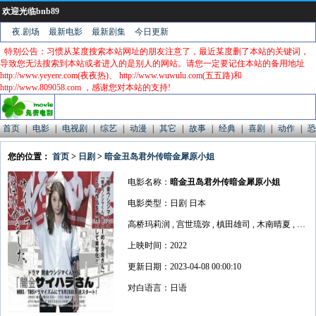
欢迎光临bnb89
夜.剧场
最新电影
最新剧集
今日更新
特别公告：习惯从某度搜索本站网址的朋友注意了，最近某度删了本站的关键词，
导致您无法搜索到本站或者进入的是别人的网站。请您一定要记住本站的备用地址
http://www.yeyere.com(夜夜热)、 http://www.wuwulu.com(五五路)和
http://www.809058.com ，感谢您对本站的支持!
首页
|
电影
|
电视剧
|
综艺
|
动漫
|
其它
|
故事
|
经典
|
喜剧
|
动作
|
恐
您的位置：
首页
>
日剧
>
暗金丑岛君外传暗金犀原小姐
电影名称：
暗金丑岛君外传暗金犀原小姐
电影类型：日剧 日本
高桥玛莉润 , 宫世琉弥 , 槙田雄司 , 木南晴夏 , 中尾明庆 , 崎本大海 , 古畑星夏 , 胜村政信 , 冈崎体育
上映时间：2022
更新日期：2023-04-08 00:00:10
对白语言：日语