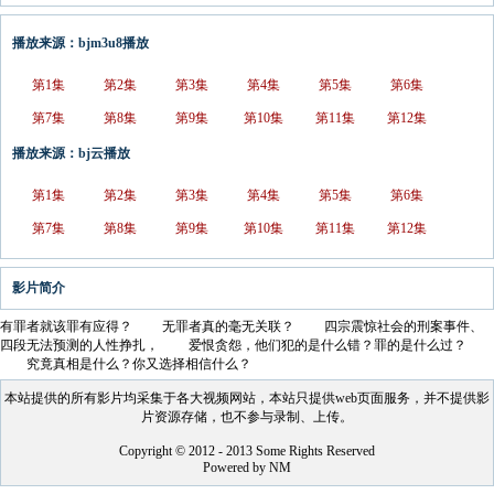
播放来源：bjm3u8播放
第1集
第2集
第3集
第4集
第5集
第6集
第7集
第8集
第9集
第10集
第11集
第12集
播放来源：bj云播放
第1集
第2集
第3集
第4集
第5集
第6集
第7集
第8集
第9集
第10集
第11集
第12集
影片简介
有罪者就该罪有应得？ 无罪者真的毫无关联？ 四宗震惊社会的刑案事件、
四段无法预测的人性挣扎， 爱恨贪怨，他们犯的是什么错？罪的是什么过？
究竟真相是什么？你又选择相信什么？
本站提供的所有影片均采集于各大视频网站，本站只提供web页面服务，并不提供影
片资源存储，也不参与录制、上传。
Copyright © 2012 - 2013 Some Rights Reserved
Powered by NM