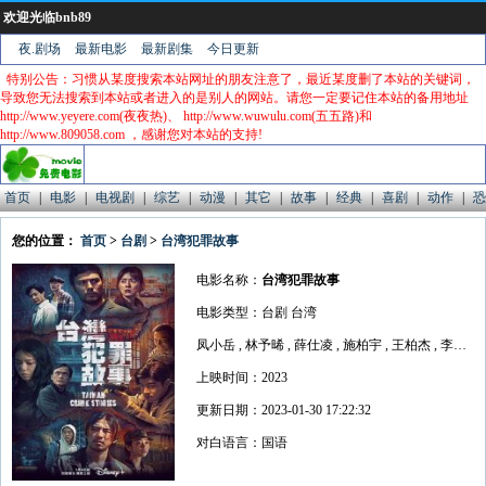
欢迎光临bnb89
夜.剧场
最新电影
最新剧集
今日更新
特别公告：习惯从某度搜索本站网址的朋友注意了，最近某度删了本站的关键词，
导致您无法搜索到本站或者进入的是别人的网站。请您一定要记住本站的备用地址
http://www.yeyere.com(夜夜热)、 http://www.wuwulu.com(五五路)和
http://www.809058.com ，感谢您对本站的支持!
首页
|
电影
|
电视剧
|
综艺
|
动漫
|
其它
|
故事
|
经典
|
喜剧
|
动作
|
恐
您的位置：
首页
>
台剧
>
台湾犯罪故事
电影名称：
台湾犯罪故事
电影类型：台剧 台湾
凤小岳 , 林予晞 , 薛仕凌 , 施柏宇 , 王柏杰 , 李铭忠 , 傅孟柏 , 蔡凡熙 , 李霈瑜 , 陈以文 , 宋芸桦
上映时间：2023
更新日期：2023-01-30 17:22:32
对白语言：国语