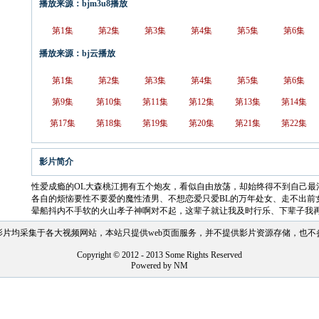
播放来源：bjm3u8播放
第1集
第2集
第3集
第4集
第5集
第6集
播放来源：bj云播放
第1集
第2集
第3集
第4集
第5集
第6集
第9集
第10集
第11集
第12集
第13集
第14集
第17集
第18集
第19集
第20集
第21集
第22集
影片简介
性爱成瘾的OL大森桃江拥有五个炮友，看似自由放荡，却始终得不到自己最
各自的烦恼要性不要爱的魔性渣男、不想恋爱只爱BL的万年处女、走不出前
晕船抖内不手软的火山孝子神啊对不起，这辈子就让我及时行乐、下辈子我
影片均采集于各大视频网站，本站只提供web页面服务，并不提供影片资源存储，也不
Copyright © 2012 - 2013 Some Rights Reserved
Powered by NM