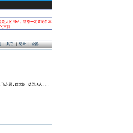
是别人的网站。请您一定要记住本
本站的支持!
幻
|
其它
|
记录
|
全部
内田理央 , 太田莉菜 , 小关裕太 , 后藤刚范 , 飞永翼 , 优太朗 , 盐野瑛久 , 中川知香 , 笕美和子 , 小西樱子 , 岬あかり , 饭原僚也