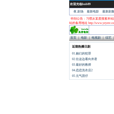
欢迎光临bnb89
夜.剧场
最新电影
最新剧
特别公告：习惯从某度搜索本站
站的备用地址 http://www.yeyere.
首页
|
电影
|
电视剧
|
综艺
|
近期热播日剧
01.她们的犯罪
02.往这边看向井君
03.最好的教师
04.恋恋洗衣店2
05.元气囝仔