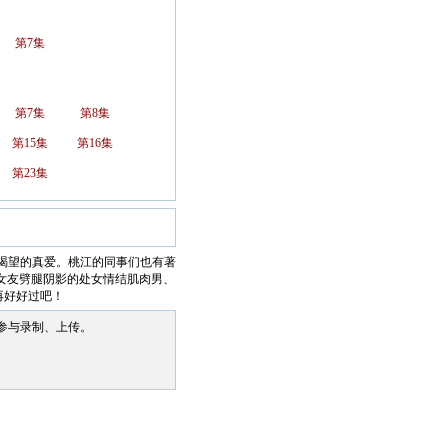
第7集
第7集
第8集
第15集
第16集
第23集
渴望的真爱。桃江的同事们也有著
女友劈腿阴影的处女情结肌肉男、
再好好过吧！
参与录制、上传。