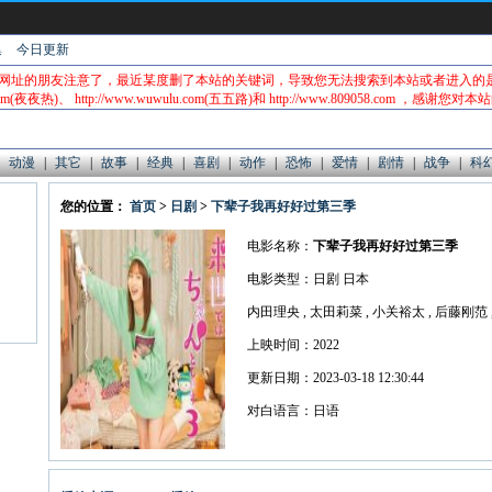
集
今日更新
网址的朋友注意了，最近某度删了本站的关键词，导致您无法搜索到本站或者进入的
com(夜夜热)、 http://www.wuwulu.com(五五路)和 http://www.809058.com ，感谢您对
动漫
|
其它
|
故事
|
经典
|
喜剧
|
动作
|
恐怖
|
爱情
|
剧情
|
战争
|
科
您的位置：
首页
>
日剧
>
下辈子我再好好过第三季
电影名称：
下辈子我再好好过第三季
电影类型：日剧 日本
上映时间：2022
更新日期：2023-03-18 12:30:44
对白语言：日语