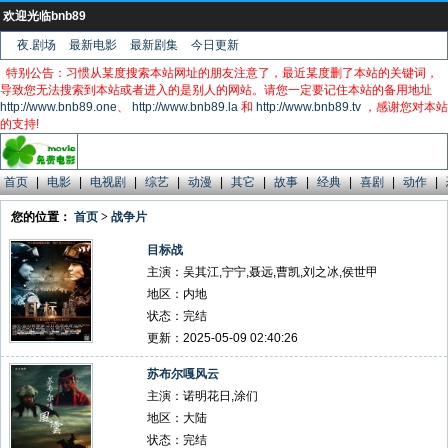
欢迎光临bnb89
夜.剧场
最新电影
最新剧集
今日更新
特别公告：习惯从某度搜索本站网址的朋友注意了，最近某度删了本站的关键词，
导致您无法搜索到本站或者进入的是别人的网站。请您一定要记住本站的备用地址
http://www.bnb89.one
、
http://www.bnb89.la
和
http://www.bnb89.tv
，感谢您对本站
的支持!
首页
|
电影
|
电视剧
|
综艺
|
动漫
|
其它
|
故事
|
经典
|
喜剧
|
动作
|
您的位置：
首页
>
战争片
目标战
主演：吴其江,宁宁,聂远,曹凯,刘之冰,侯世甲
地区：内地
状态：完结
更新：2025-05-09 02:40:26
苏布尔嘎风云
主演：诺明花日,涂们
地区：大陆
状态：完结